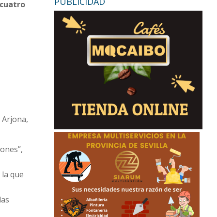
PUBLICIDAD
 cuatro
 Arjona,
cones”,
 la que
las