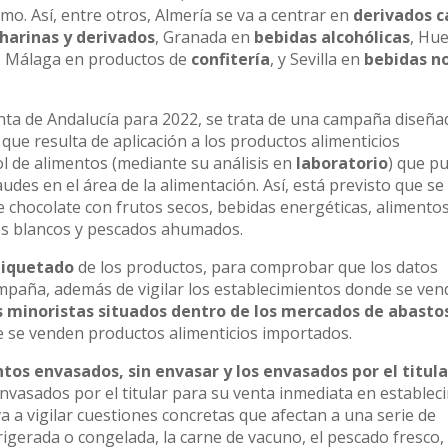
o. Así, entre otros, Almería se va a centrar en
derivados c
harinas y derivados
, Granada en
bebidas alcohólicas
, Hue
, Málaga en productos de
confitería
, y Sevilla en
bebidas n
unta de Andalucía para 2022, se trata de una campaña diseñ
que resulta de aplicación a los productos alimenticios
ol de alimentos (mediante su análisis en
laboratorio
) que p
udes en el área de la alimentación. Así, está previsto que se
 chocolate con frutos secos, bebidas energéticas, alimentos
os blancos y pescados ahumados.
tiquetado
de los productos, para comprobar que los datos
ampaña, además de vigilar los establecimientos donde se ve
 minoristas situados dentro de los mercados de abasto
e se venden productos alimenticios importados.
tos envasados, sin envasar y los envasados por el titula
envasados por el titular para su venta inmediata en establec
 a vigilar cuestiones concretas que afectan a una serie de
rigerada o congelada, la carne de vacuno, el pescado fresco, 