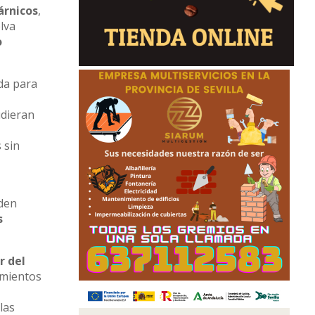
árnicos
,
lva
o
ada para
udieran
 sin
nden
s
r del
imientos
las