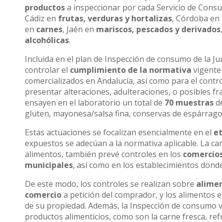
productos
a inspeccionar por cada Servicio de Consum
Cádiz en
frutas, verduras y hortalizas
, Córdoba en
en
carnes
, Jaén en
mariscos, pescados y derivados
alcohólicas
.
Incluida en el plan de Inspección de consumo de la J
controlar el
cumplimiento de la normativa
vigente 
comercializados en Andalucía, así como para el contr
presentar alteraciones, adulteraciones, o posibles fra
ensayen en el laboratorio un total de
70 muestras
de
gluten, mayonesa/salsa fina, conservas de espárrag
Estas actuaciones se focalizan esencialmente en el
e
expuestos se adecúan a la normativa aplicable. La c
alimentos, también prevé controles en los
comercios
municipales
, así como en los establecimientos dond
De este modo, los controles se realizan sobre
alimen
comercio
a petición del comprador, y los alimentos 
de su propiedad. Además, la Inspección de consumo va
productos alimenticios, como son la carne fresca, ref