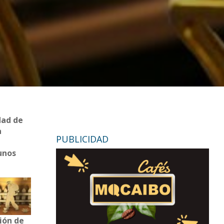
dad de
a
PUBLICIDAD
unos
ción de