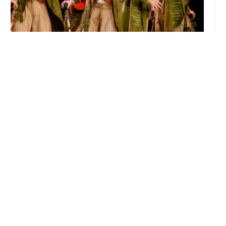
El Castillo de Utrera vibrará esta noche bajo
el Carnaval de Cádiz con la comparsa «Los
Humanos»
Ago 7, 2026
