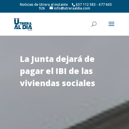
Noticias de Utrera al instante
637 112 583 - 677 603
926
info@utreraaldia.com
La Junta dejará de
pagar el IBI de las
viviendas sociales