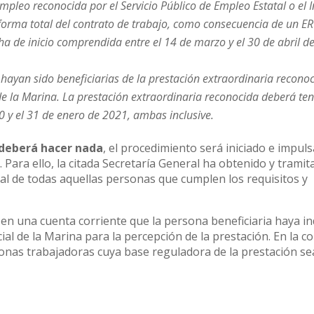
pleo reconocida por el Servicio Público de Empleo Estatal o el I
forma total del contrato de trabajo, como consecuencia de un ER
a de inicio comprendida entre el 14 de marzo y el 30 de abril d
 hayan sido beneficiarias de la prestación extraordinaria recono
l de la Marina. La prestación extraordinaria reconocida deberá te
0 y el 31 de enero de 2021, ambas inclusive.
o deberá hacer nada
, el procedimiento será iniciado e impul
Para ello, la citada Secretaría General ha obtenido y tramit
tal de todas aquellas personas que cumplen los requisitos y
 en una cuenta corriente que la persona beneficiaria haya i
cial de la Marina para la percepción de la prestación. En la c
sonas trabajadoras cuya base reguladora de la prestación s
0.000 euros para dar cobertura a todas las personas en est