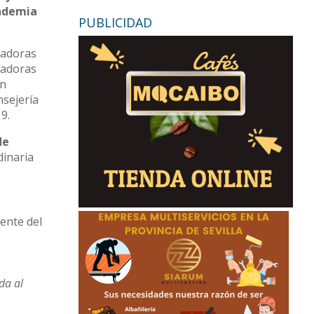
andemia
PUBLICIDAD
jadoras
jadoras
n
nsejería
9.
de
dinaria
iente del
da al