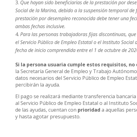
Que hayan sido beneficiarias de la prestación por desem
Social de la Marina, debido a la suspensión temporal de 
prestación por desempleo reconocida debe tener una fech
ambas fechas inclusive.
Para las personas trabajadoras fijas discontinuas, que
el Servicio Público de Empleo Estatal o el Instituto Socia
fecha de inicio comprendida entre el 1 de octubre de 202
Si la persona usuaria cumple estos requisitos, n
la Secretaría General de Empleo y Trabajo Autónomo. 
datos necesarios del Servicio Público de Empleo Esta
percibirán la ayuda.
El pago se realizará mediante transferencia bancaria
al Servicio Público de Empleo Estatal o al Instituto So
de las ayudas, cuentan con
prioridad
a aquellas per
y hasta agotar presupuesto.
La ayuda se ha dotado de una cantidad total de 75.00
circunstancia.