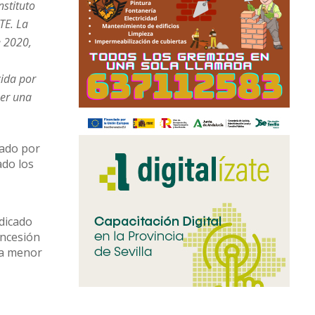
nstituto
TE. La
e 2020,
cida por
ner una
sado por
ado los
ndicado
oncesión
ea menor
as