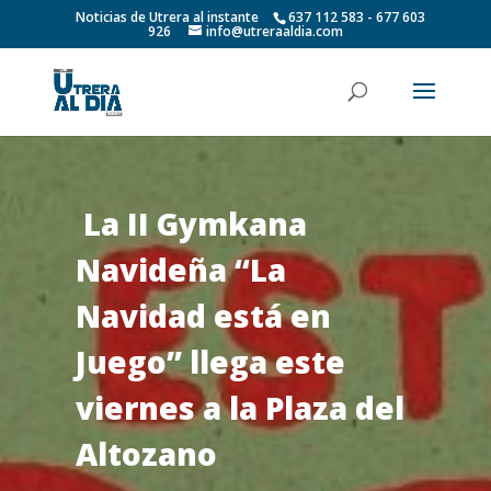
Noticias de Utrera al instante
637 112 583 - 677 603
926
info@utreraaldia.com
La II Gymkana
Navideña “La
Navidad está en
Juego” llega este
viernes a la Plaza del
Altozano