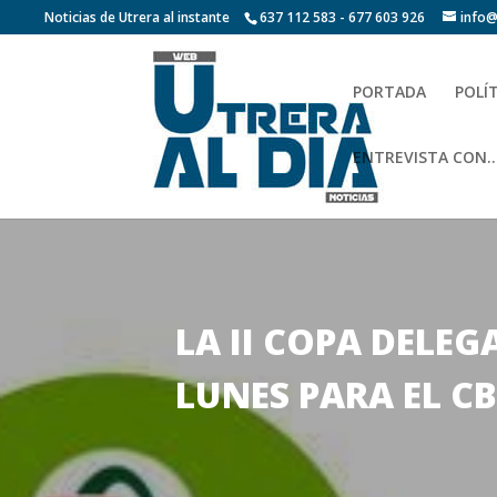
Noticias de Utrera al instante
637 112 583 - 677 603 926
info@
PORTADA
POLÍ
ENTREVISTA CON…
LA II COPA DELE
LUNES PARA EL C