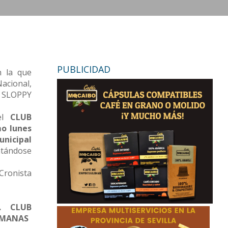
PUBLICIDAD
n la que
Nacional,
– SLOPPY
del
CLUB
o lunes
unicipal
tándose
«Cronista
.
CLUB
ERMANAS