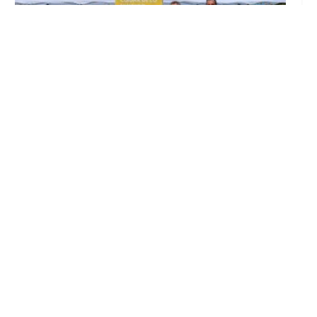
Inicia en Trajano la campaña de
concienciación del consistorio utrerano
«Sumérgete en el reciclaje»
Ago 7, 2026
