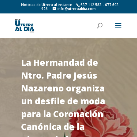
Noticias de Utrera al instante
637 112 583 - 677 603
926
info@utreraaldia.com
La Hermandad de
Ntro. Padre Jesús
Nazareno organiza
un desfile de moda
para la Coronación
Canónica de la