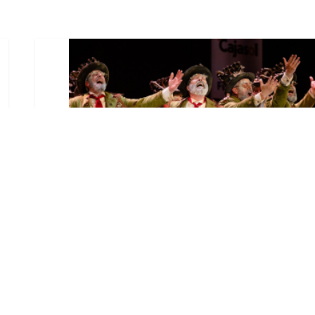
El Castillo de Utrera
vibrará esta noche bajo el
Carnaval de Cádiz con la
comparsa «Los Humanos»