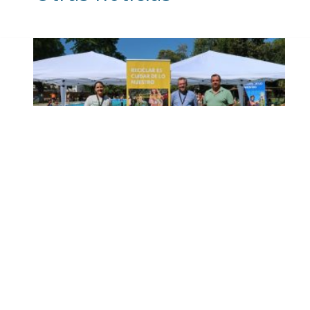
Inicia en Trajano la
campaña de
concienciación del
consistorio utrerano
«Sumérgete en el reciclaje»