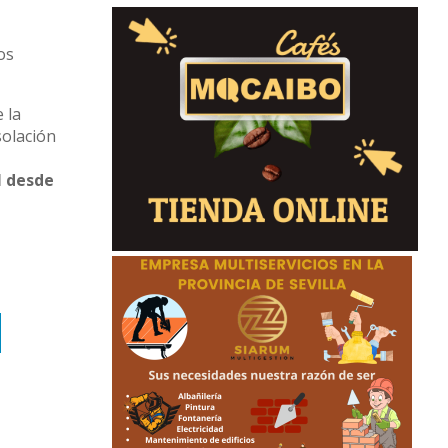
á
os
 la
solación
l desde