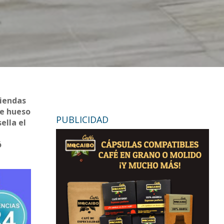
viendas
de hueso
PUBLICIDAD
ella el
ó