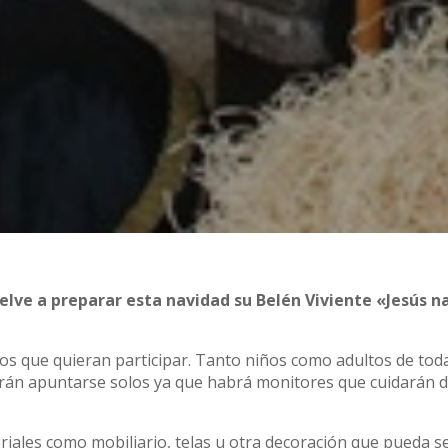
lve a preparar esta navidad su Belén Viviente «Jesús n
 los que quieran participar. Tanto niños como adultos de tod
rán apuntarse solos ya que habrá monitores que cuidarán d
iales como mobiliario, telas u otra decoración que pueda se