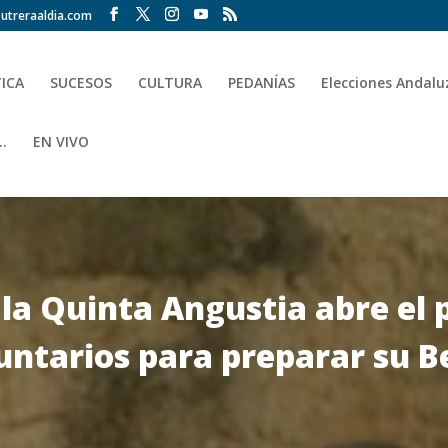
utreraaldia.com
TICA
SUCESOS
CULTURA
PEDANÍAS
Elecciones Andalu
.
EN VIVO
a Quinta Angustia abre el 
luntarios para preparar su B