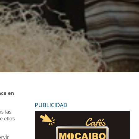
ace en
PUBLICIDAD
as las
e ellos
rvir