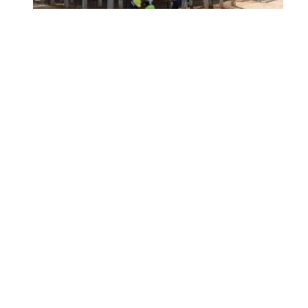
Se intensifican los trabajos
en el recinto ferial a un
mes del inicio de la Feria
de Utrera 2026
Ago 6, 2026
