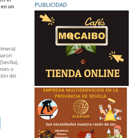
PUBLICIDAD
 en un
linera)
onaron
Sevilla),
eses o
ción del