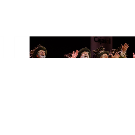
El Castillo de Utrera
vibrará esta noche bajo el
Carnaval de Cádiz con la
comparsa «Los Humanos»