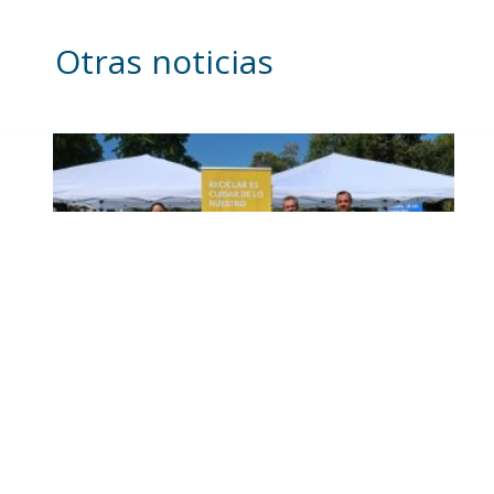
Otras noticias
Inicia en Trajano la
campaña de
concienciación del
consistorio utrerano