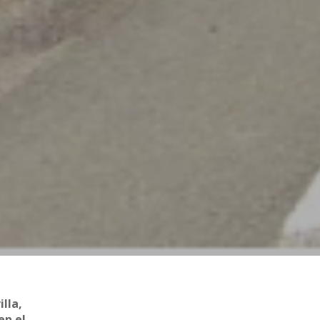
lla,
en el