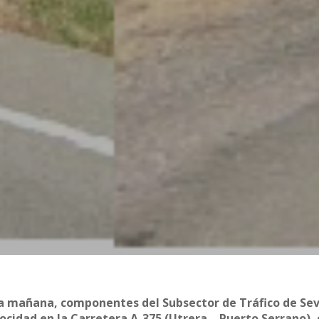
 la mañana, componentes del Subsector de Tráfico de Sevi
ocidad en la Carretera A-375 (Utrera – Puerto Serrano), 