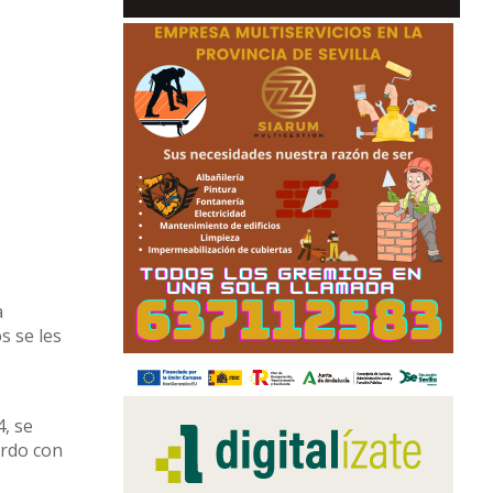
a
s se les
4, se
erdo con