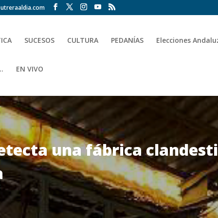
utreraaldia.com
TICA
SUCESOS
CULTURA
PEDANÍAS
Elecciones Andalu
.
EN VIVO
etecta una fábrica clandest
a