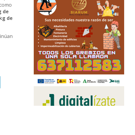
o como
g de
 kg de
tinúan