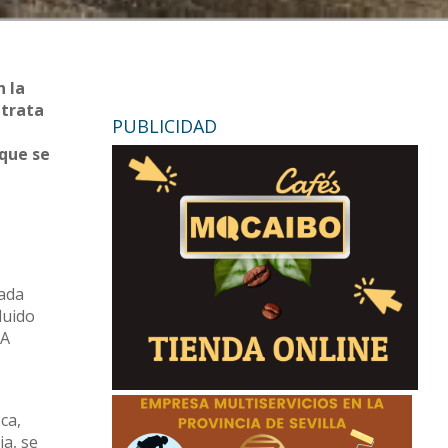
n la
 trata
PUBLICIDAD
 que se
tada
luido
CA
ca,
ia, se