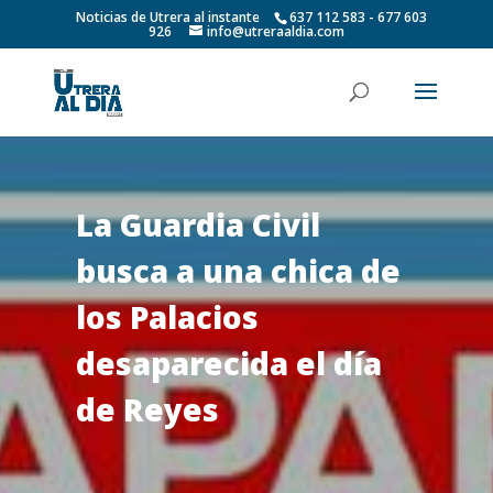
Noticias de Utrera al instante
637 112 583 - 677 603
926
info@utreraaldia.com
La Guardia Civil
busca a una chica de
los Palacios
desaparecida el día
de Reyes