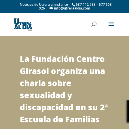
Noticias de Utrera al instante
637 112 583 - 677 603
926
info@utreraaldia.com
La Fundación Centro
Girasol organiza una
charla sobre
sexualidad y
discapacidad en su 2ª
Escuela de Familias