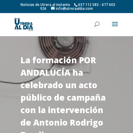
Noticias de Utrera al instante
637 112 583 - 677 603
926
info@utreraaldia.com
La formación POR
ANDALUCÍA ha
celebrado un acto
público de campaña
con la intervención
de Antonio Rodrigo