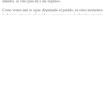
minutos, se vino para mí y me expulsó».
Como vemos aún se sigue disputando el partido, en estos momentos
la disputa está en los despachos, esperemos que la directiva utrerista
sea capaz al menos de rebajar dicha sanción.
Compartir
Otras noticias