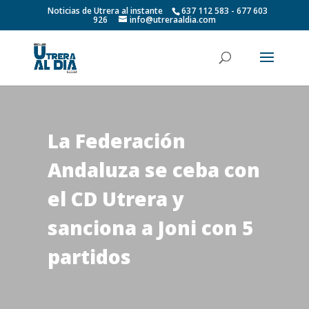
Noticias de Utrera al instante
637 112 583 - 677 603
926
info@utreraaldia.com
La Federación
Andaluza se ceba con
el CD Utrera y
sanciona a Joni con 5
partidos