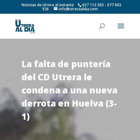
Noticias de Utrera al instante
637 112 583 - 677 603
926
info@utreraaldia.com
La falta de puntería
del CD Utrera le
condena a una nueva
derrota en Huelva (3-
1)