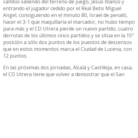
cambio saliendo del terreno de juego, Jesús Blanco y
entrando el jugador cedido por el Real Betis Miguel
Angel, consiguiendo en el minuto 80, Israel de penalti,
hacer el 3-1 que maquillaría el marcador, no hubo tiempo
para más y el CD Utrera pierde un nuevo partido, cuatro
derrotas de los últimos cinco partidos y se sitúa en la 15ª
posición a sólo dos puntos de los puestos de descensos
que en estos momentos marca el Ciudad de Lucena, con
12 puntos.
En las próximas dos jornadas, Alcalá y Castilleja, en casa,
el CD Utrera tiene que volver a demostrar que el San
Juan Bosco es un fortín y aprovechar esta doble cita en
el estadio utrerano para escalar puestos en la tabla
clasificatoria e ir sumando efectivos, que en estos
momentos se encuentran de baja.
Compartir