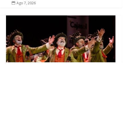
Ago 7, 2026

El Castillo de Utrera vibrará esta noche bajo
el Carnaval de Cádiz con la comparsa «Los
Humanos»
Ago 7, 2026
