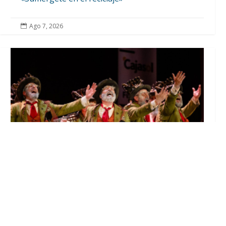
Ago 7, 2026

El Castillo de Utrera vibrará esta noche bajo
el Carnaval de Cádiz con la comparsa «Los
Humanos»