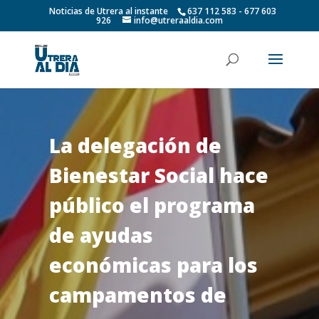
Noticias de Utrera al instante
637 112 583 - 677 603
926
info@utreraaldia.com
La delegación de
Bienestar Social hace
público el programa
de ayudas
económicas para los
campamentos de