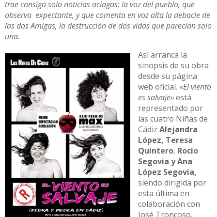
trae consigo solo noticias aciagas; la voz del pueblo, que
observa expectante, y que comenta en voz alta la debacle de
las dos Amigas, la destrucción de dos vidas que parecían solo
una.
Así arranca la
sinopsis de su obra
desde su página
web oficial. «
El viento
es salvaje»
está
representado por
las cuatro Niñas de
Cádiz
Alejandra
López, Teresa
Quintero
,
Rocío
Segovia y Ana
López Segovia,
siendo dirigida por
esta última en
colaboración con
José Troncoso.