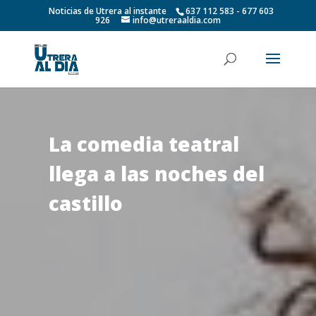
Noticias de Utrera al instante
637 112 583 - 677 603
926
info@utreraaldia.com
La comedia teatral
llega a las noches del
castillo