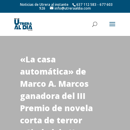
Noticias de Utrera al instante
637 112 583 - 677 603
926
info@utreraaldia.com
«La casa
automática» de
Marco A. Marcos
ganadora del III
Premio de novela
corta de terror