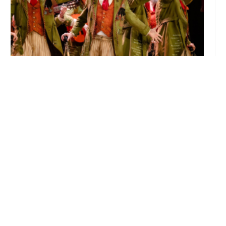
El Castillo de Utrera vibrará esta noche bajo
el Carnaval de Cádiz con la comparsa «Los
Humanos»
Ago 7, 2026
