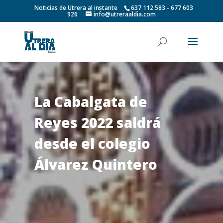
Noticias de Utrera al instante
637 112 583 - 677 603
926
info@utreraaldia.com
La Cabalgata de
Reyes 2022 saldrá
desde el colegio
Álvarez Quintero