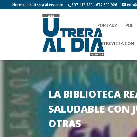
Noticias de Utrera al instante
637 112 583 - 677 603 926
info@
PORTADA
POLÍ
ENTREVISTA CON…
LA BIBLIOTECA R
SALUDABLE CON J
OTRAS