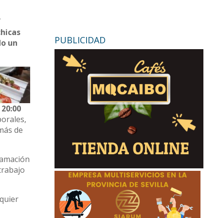
”
chicas
PUBLICIDAD
do un
 20:00
porales,
emás de
ramación
trabajo
lquier