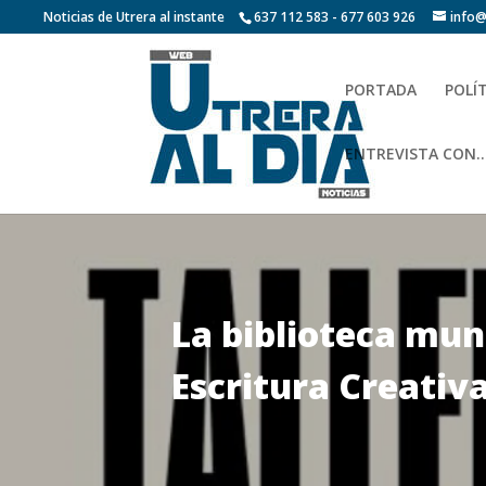
Noticias de Utrera al instante
637 112 583 - 677 603 926
info@
PORTADA
POLÍ
ENTREVISTA CON…
La biblioteca muni
Escritura Creativ