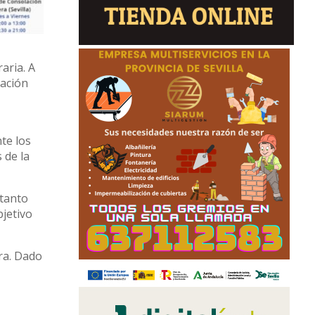
aria. A
eación
a
te los
 de la
 tanto
bjetivo
ra. Dado