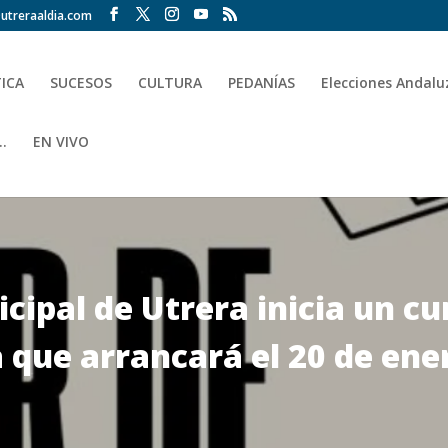
utreraaldia.com
TICA
SUCESOS
CULTURA
PEDANÍAS
Elecciones Andalu
.
EN VIVO
cipal de Utrera inicia un cu
a que arrancará el 20 de ene