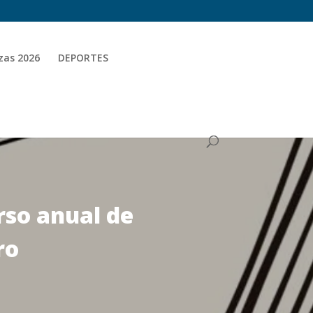
zas 2026
DEPORTES
rso anual de
ro