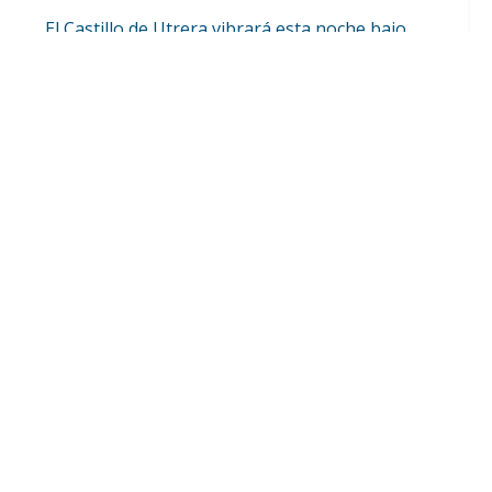
El Castillo de Utrera vibrará esta noche bajo
el Carnaval de Cádiz con la comparsa «Los
Humanos»
Ago 7, 2026

Más de medio millar de personas han
participado en las actividades de «Veranea en
Utrera» durante el mes de julio