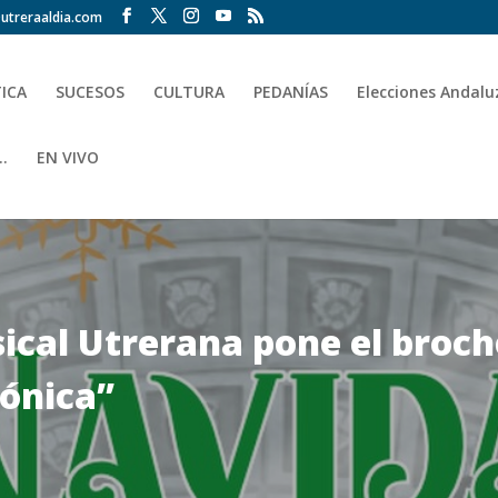
utreraaldia.com
TICA
SUCESOS
CULTURA
PEDANÍAS
Elecciones Andalu
.
EN VIVO
ical Utrerana pone el broche
fónica”