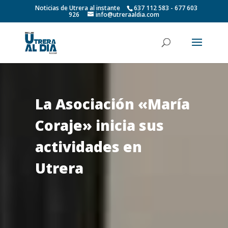
Noticias de Utrera al instante
637 112 583 - 677 603
926
info@utreraaldia.com
La Asociación «María
Coraje» inicia sus
actividades en
Utrera