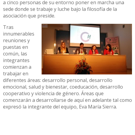
a cinco personas de su entorno poner en marcha una
sede donde se trabaje y luche bajo la filosofía de la
asociación que preside.
Tras
innumerables
reuniones y
puestas en
común, las
integrantes
comienzan a
trabajar en
diferentes áreas: desarrollo personal, desarrollo
emocional, salud y bienestar, coeducación, desarrollo
cooperativo y violencia de género. Áreas que
comenzarán a desarrollarse de aquí en adelante tal como
expresó la integrante del equipo, Eva María Sierra.
Finalmente, y como no podía ser de otra manera,
destacar la intervención de
Ángeles Sepúlveda,
que de
una forma muy cercana hizo reflexionar a todas y todos