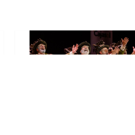
El Castillo de Utrera
vibrará esta noche bajo el
Carnaval de Cádiz con la
comparsa «Los Humanos»