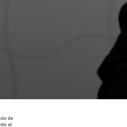
ción de
ido al