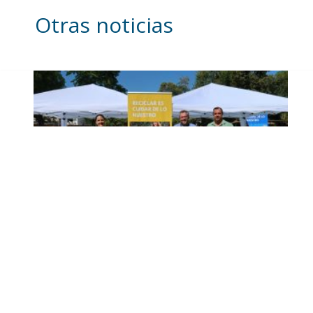
Otras noticias
Inicia en Trajano la
campaña de
concienciación del
consistorio utrerano