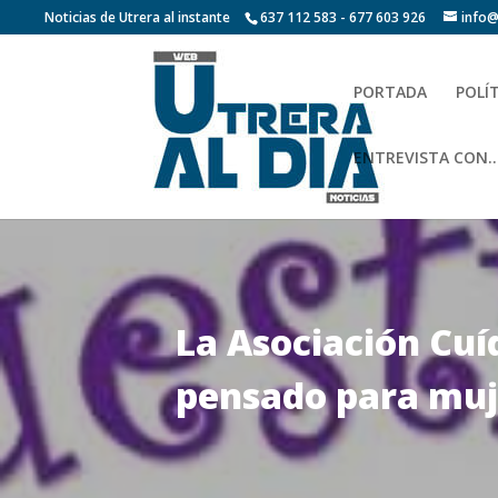
Noticias de Utrera al instante
637 112 583 - 677 603 926
info@
PORTADA
POLÍ
ENTREVISTA CON…
La Asociación Cuí
pensado para muj