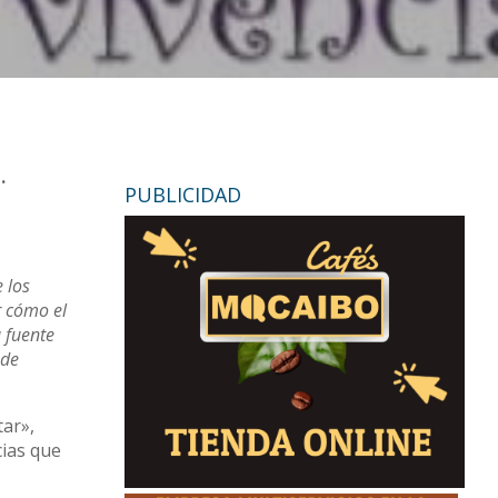
.
PUBLICIDAD
 los
r cómo el
a fuente
 de
tar»,
cias que