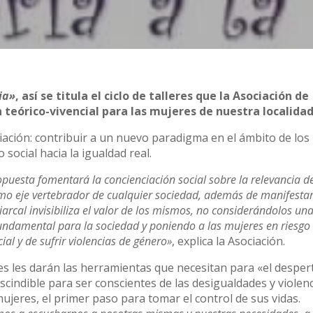
ia»
, así se titula el ciclo de talleres que la Asociación de
teórico-vivencial para las mujeres de nuestra localidad
ciación: contribuir a un nuevo paradigma en el ámbito de los
social hacia la igualdad real.
puesta fomentará la concienciación social sobre la relevancia de
mo eje vertebrador de cualquier sociedad, además de manifesta
iarcal invisibiliza el valor de los mismos, no considerándolos un
undamental para la sociedad y poniendo a las mujeres en riesgo
ial y de sufrir violencias de género»
, explica la Asociación.
res les darán las herramientas que necesitan para «el desper
scindible para ser conscientes de las desigualdades y violen
mujeres, el primer paso para tomar el control de sus vidas.