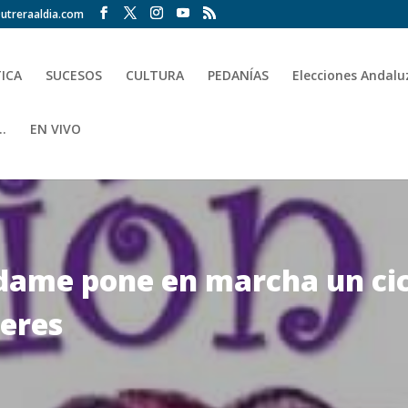
utreraaldia.com
TICA
SUCESOS
CULTURA
PEDANÍAS
Elecciones Andalu
.
EN VIVO
dame pone en marcha un cicl
eres