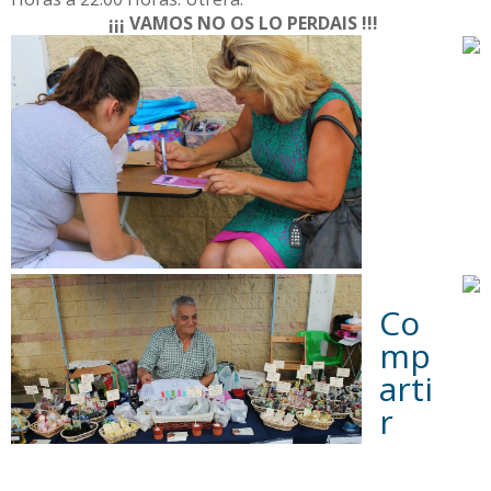
¡¡¡ VAMOS NO OS LO PERDAIS !!!
Co
mp
arti
r