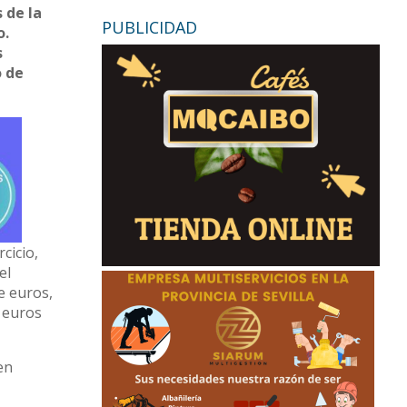
 de la
PUBLICIDAD
o.
s
o de
cicio,
el
e euros,
e euros
en