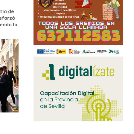
tio de
reforzó
iendo la
lmente,
a y por