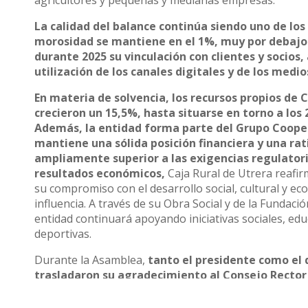
La calidad del balance continúa siendo uno de los 
morosidad se mantiene en el 1%, muy por debajo 
durante 2025 su vinculación con clientes y socios,
utilización de los canales digitales y de los medi
En materia de solvencia, los recursos propios de 
crecieron un 15,5%, hasta situarse en torno a los 
Además, la entidad forma parte del Grupo Cooper
mantiene una sólida posición financiera y una rat
ampliamente superior a las exigencias regulatoria
resultados económicos,
Caja Rural de Utrera reafi
su compromiso con el desarrollo social, cultural y e
influencia. A través de su Obra Social y de la Fundació
entidad continuará apoyando iniciativas sociales, educ
deportivas.
Durante la Asamblea,
tanto el presidente como el 
trasladaron su agradecimiento al Consejo Rector 
empleados de la entidad por su profesionalidad, ce
expresaron un reconocimiento especial a los socios y 