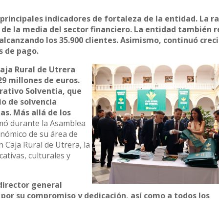
principales indicadores de fortaleza de la entidad. La ra
de la media del sector financiero. La entidad también 
 alcanzando los 35.900 clientes. Asimismo, continuó crec
os de pago.
Caja Rural de Utrera
29 millones de euros.
ativo Solventia, que
io de solvencia
s. Más allá de los
rmó durante la Asamblea
conómico de su área de
n Caja Rural de Utrera, la
ativas, culturales y
director general
por su compromiso y dedicación, así como a todos los
rcanía y esfuerzo diario al servicio de los clientes.
Igua
clientes por la confianza depositada en Caja Rural de Utrer