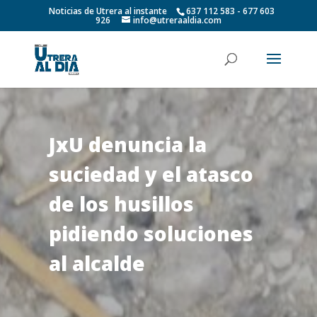
Noticias de Utrera al instante
637 112 583 - 677 603
926
info@utreraaldia.com
JxU denuncia la
suciedad y el atasco
de los husillos
pidiendo soluciones
al alcalde