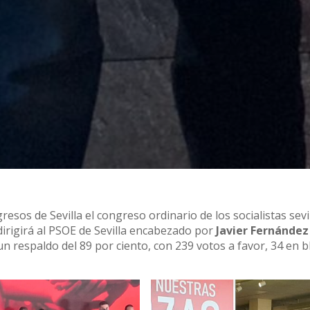
resos de Sevilla el congreso ordinario de los socialistas sev
dirigirá al PSOE de Sevilla encabezado por
Javier Fernández
n respaldo del 89 por ciento, con 239 votos a favor, 34 en b