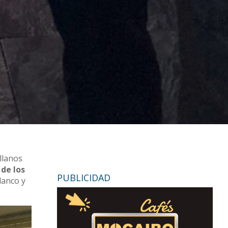
illanos
 de los
PUBLICIDAD
lanco y