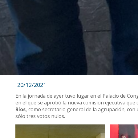
20/12/2021
En la jornada de ayer tuvo lugar en el Palacio de Cong
en el que se aprobó la nueva comisión ejecutiva que 
Ríos,
como secretario general de la agrupación, con u
sólo tres votos nulos.