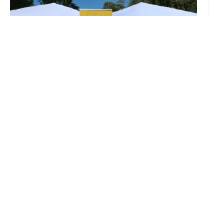
Inicia en Trajano la campaña de
concienciación del consistorio utrerano
«Sumérgete en el reciclaje»
Ago 7, 2026
