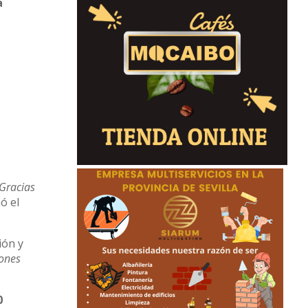
a
Gracias
mó el
ión y
iones
0