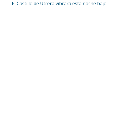
El Castillo de Utrera vibrará esta noche bajo
el Carnaval de Cádiz con la comparsa «Los
Humanos»
Ago 7, 2026

Más de medio millar de personas han
participado en las actividades de «Veranea en
Utrera» durante el mes de julio