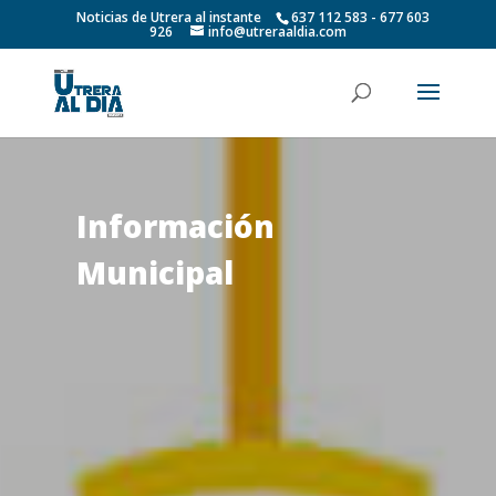
Noticias de Utrera al instante
637 112 583 - 677 603
926
info@utreraaldia.com
Información
Municipal