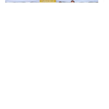
Inicia en Trajano la campaña de
concienciación del consistorio utrerano
«Sumérgete en el reciclaje»
Ago 7, 2026
