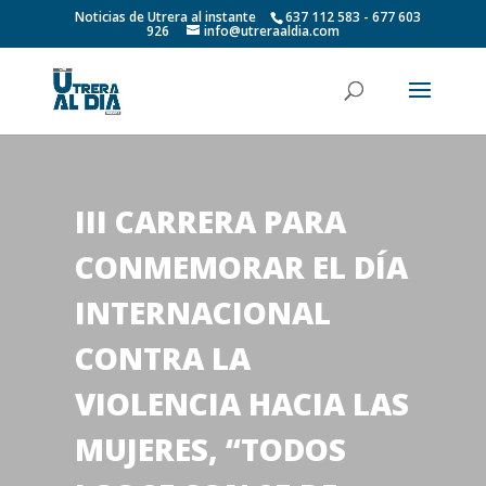
Noticias de Utrera al instante
637 112 583 - 677 603
926
info@utreraaldia.com
III CARRERA PARA
CONMEMORAR EL DÍA
INTERNACIONAL
CONTRA LA
VIOLENCIA HACIA LAS
MUJERES, “TODOS