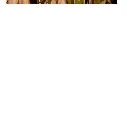
El Castillo de Utrera vibrará esta noche bajo
el Carnaval de Cádiz con la comparsa «Los
Humanos»
Ago 7, 2026

Más de medio millar de personas han