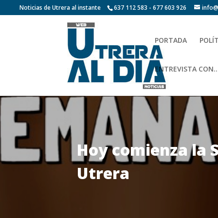
Noticias de Utrera al instante
637 112 583 - 677 603 926
info@
PORTADA
POLÍ
ENTREVISTA CON…
Hoy comienza la S
Utrera