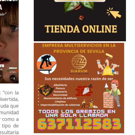
 “con la
vertida,
 duda que
comunidad
er como a
 tipo de
esultaría