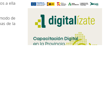
s a ella
o modo de
pas de la