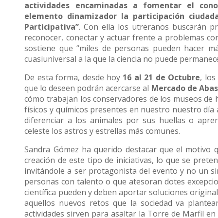
actividades encaminadas a fomentar el cono
elemento dinamizador la participación ciuda
Participativa”
. Con ella los utreranos buscarán p
reconocer, conectar y actuar frente a problemas co
sostiene que “miles de personas pueden hacer má
cuasiuniversal a la que la ciencia no puede permanec
De esta forma, desde hoy
16 al 21 de Octubre
, lo
que lo deseen podrán acercarse al
Mercado de Abas
cómo trabajan los conservadores de los museos de hi
físicos y químicos presentes en nuestro nuestro día a
diferenciar a los animales por sus huellas o apr
celeste los astros y estrellas más comunes.
Sandra Gómez ha querido destacar que el motivo qu
creación de este tipo de iniciativas, lo que se pre
invitándole a ser protagonista del evento y no un s
personas con talento o que atesoran dotes excepcion
científica pueden y deben aportar soluciones origina
aquellos nuevos retos que la sociedad va plante
actividades sirven para asaltar la Torre de Marfil en