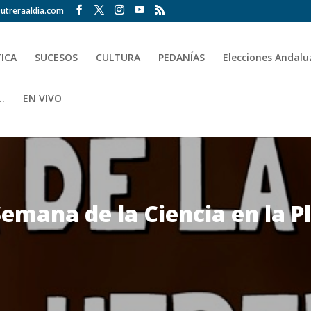
utreraaldia.com
TICA
SUCESOS
CULTURA
PEDANÍAS
Elecciones Andalu
.
EN VIVO
emana de la Ciencia en la P