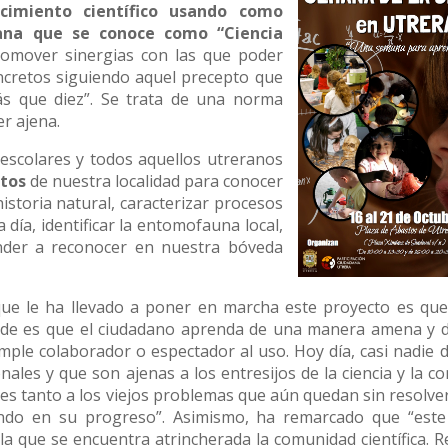
cimiento científico usando como
dana que se conoce como “Ciencia
romover sinergias con las que poder
ncretos siguiendo aquel precepto que
s que diez”. Se trata de una norma
er ajena.
s escolares y todos aquellos utreranos
tos
de nuestra localidad para conocer
storia natural, caracterizar procesos
 día, identificar la entomofauna local,
ender a reconocer en nuestra bóveda
e le ha llevado a poner en marcha este proyecto es que:
tende es que el ciudadano aprenda de una manera amena y di
imple colaborador o espectador al uso. Hoy día, casi nadie
ales y que son ajenas a los entresijos de la ciencia y la 
les tanto a los viejos problemas que aún quedan sin resolv
ando en su progreso”. Asimismo, ha remarcado que “este
 la que se encuentra atrincherada la comunidad científica. R