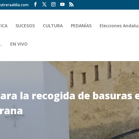
utreraaldia.com
TICA
SUCESOS
CULTURA
PEDANÍAS
Elecciones Andalu
.
EN VIVO
para la recogida de basuras
erana