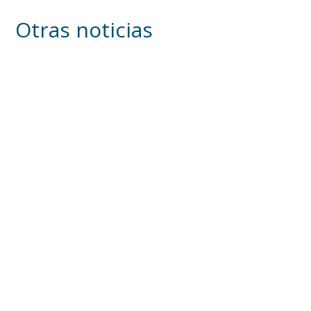
Otras noticias
Inicia en Trajano la campaña de
concienciación del consistorio utrerano
«Sumérgete en el reciclaje»
Ago 7, 2026
