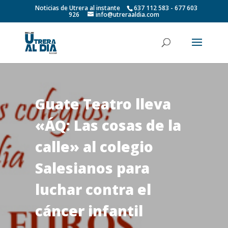
Noticias de Utrera al instante
637 112 583 - 677 603
926
info@utreraaldia.com
Guate Teatro lleva
«ÁQ: Las cosas de la
calle» al colegio
Salesianos para
luchar contra el
cáncer infantil