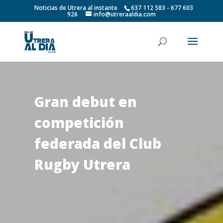
Noticias de Utrera al instante
637 112 583 - 677 603
926
info@utreraaldia.com
Gran debut en
competición
federada del Club
Rugby Utrera