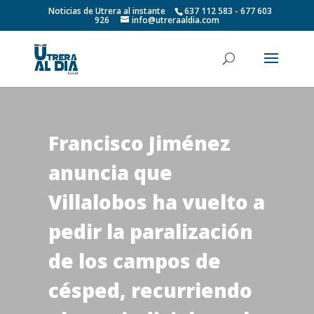
Noticias de Utrera al instante
637 112 583 - 677 603
926
info@utreraaldia.com
Francisco Jiménez
anuncia que
Villalobos ha vuelto a
pedir la paralización
de los campos de
césped, recurriendo