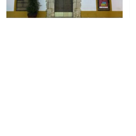
El Ayuntamiento abre el periodo de
información pública de la nueva Ordenanza
de Urbanismo
Ago 6, 2026
