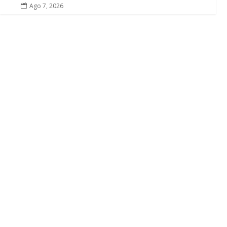
Ago 7, 2026

El Castillo de Utrera vibrará esta noche bajo
el Carnaval de Cádiz con la comparsa «Los
Humanos»
Ago 7, 2026
