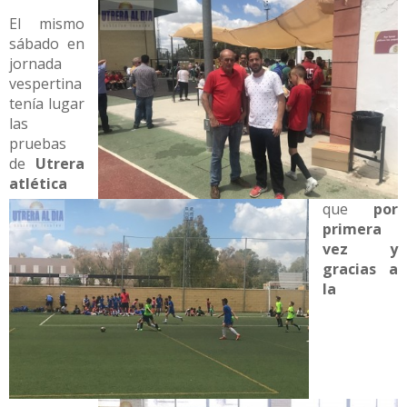
El mismo
sábado en
jornada
vespertina
tenía lugar
las
pruebas
de
Utrera
atlética
que
por
primera
vez y
gracias a
la