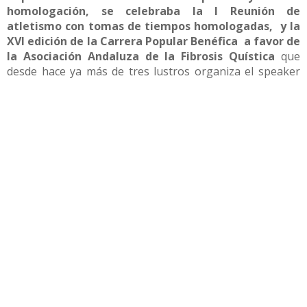
homologación, se celebraba la I Reunión de
atletismo con tomas de tiempos homologadas, y la
XVI edición de la Carrera Popular Benéfica a favor de
la Asociación Andaluza de la Fibrosis Quística
que
desde hace ya más de tres lustros organiza el speaker
utrerano
Juan Garrido
con la colaboración del Club
Utrerano de atletismo y el Ayuntamiento de Utrera, a
través de su delegación de Deportes, en la salida de la
carrera popular, incluso dió el pistoletazo de salida a la
misma, pudimos ver al alcalde de Utrera,
José María
Villalobos,
y los concejales de deportes,
Antonio
Villalba
y de Obras y Hacienda,
Luis de la Torre
y
Tamara Casal
que estuvieron simultaneando una y otra
actividad de las que se desarrollaban en las instalaciones
de Vistalegre.